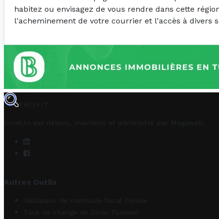
habitez ou envisagez de vous rendre dans cette région,
l'acheminement de votre courrier et l'accès à divers s
TROVIT
trovit.tn est détenu, maintenu et administré par
Megaweb
.
Autres Outils
Validateur de matricule fiscal Tunisie
Taux de change de Dinar Tunisien