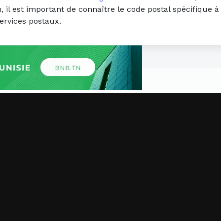
 il est important de connaître le code postal spécifique à
ervices postaux.