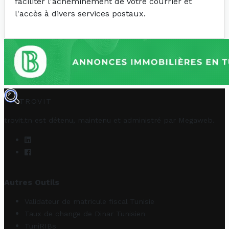
faciliter l'acheminement de votre courrier et
l'accès à divers services postaux.
TROVIT
trovit.tn est détenu, maintenu et administré par
Megaweb
.
Autres Outils
Validateur de matricule fiscal Tunisie
Taux de change de Dinar Tunisien
TuniRIBs