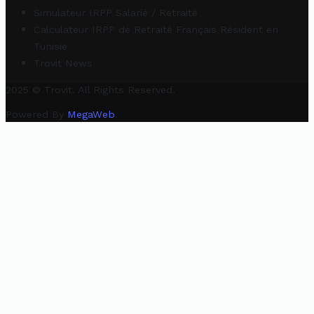
Simulateur IRPP Salarié / Retraité
Calculateur IRPP de Retraité Français Résident en
Tunisie
Trovit News
2025 © Trovit. All Rights Reserved.
Powered By
MegaWeb
.