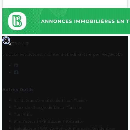
TROVIT
trovit.tn est détenu, maintenu et administré par
Megaweb
.
Autres Outils
Validateur de matricule fiscal Tunisie
Taux de change de Dinar Tunisien
TuniRIBs
Simulateur IRPP Salarié / Retraité
Calculateur IRPP de Retraité Français Résident en