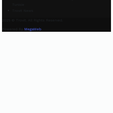
Tunisie
Trovit News
2025 © Trovit. All Rights Reserved.
Powered By
MegaWeb
.