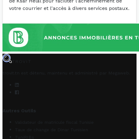
de Ksar Helal pour faciliter l'acheminement de
votre courrier et l'accès à divers services postaux.
TROVIT
trovit.tn est détenu, maintenu et administré par
Megaweb
.
Autres Outils
Validateur de matricule fiscal Tunisie
Taux de change de Dinar Tunisien
TuniRIBs