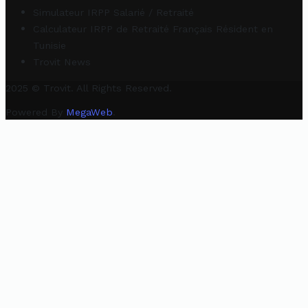
Simulateur IRPP Salarié / Retraité
Calculateur IRPP de Retraité Français Résident en
Tunisie
Trovit News
2025 © Trovit. All Rights Reserved.
Powered By
MegaWeb
.