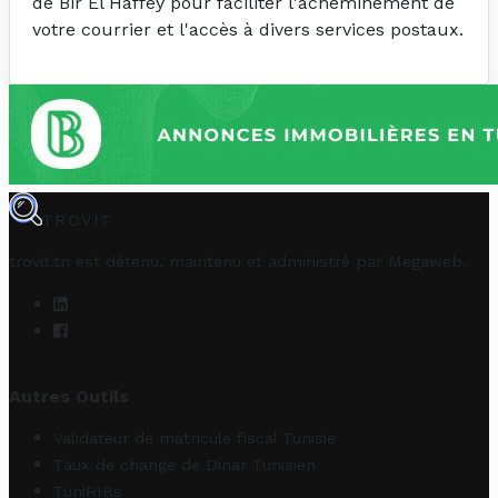
de Bir El Haffey pour faciliter l'acheminement de
votre courrier et l'accès à divers services postaux.
TROVIT
trovit.tn est détenu, maintenu et administré par
Megaweb
.
Autres Outils
Validateur de matricule fiscal Tunisie
Taux de change de Dinar Tunisien
TuniRIBs