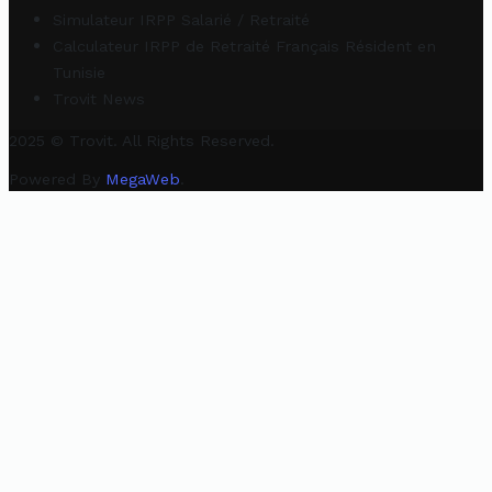
Simulateur IRPP Salarié / Retraité
Calculateur IRPP de Retraité Français Résident en
Tunisie
Trovit News
2025 © Trovit. All Rights Reserved.
Powered By
MegaWeb
.