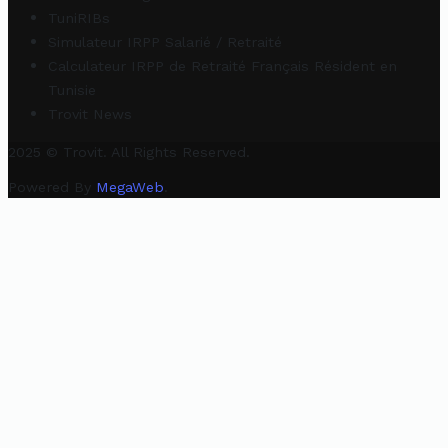
TuniRIBs
Simulateur IRPP Salarié / Retraité
Calculateur IRPP de Retraité Français Résident en
Tunisie
Trovit News
2025 © Trovit. All Rights Reserved.
Powered By
MegaWeb
.