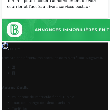
Temime pour faciliter l'acheminement de votre
courrier et l'accès à divers services postaux.
TROVIT
trovit.tn est détenu, maintenu et administré par
Megaweb
.
Autres Outils
Validateur de matricule fiscal Tunisie
Taux de change de Dinar Tunisien
TuniRIBs