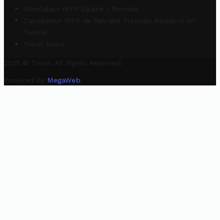
Simulateur IRPP Salarié / Retraité
Calculateur IRPP de Retraité Français Résident en
Tunisie
Trovit News
2025 © Trovit. All Rights Reserved.
Powered By
MegaWeb
.