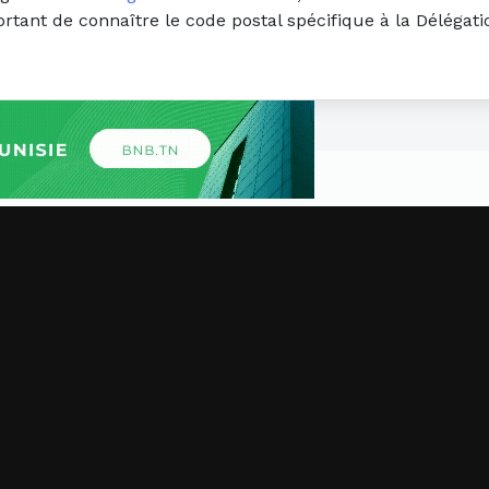
portant de connaître le code postal spécifique à la Déléga