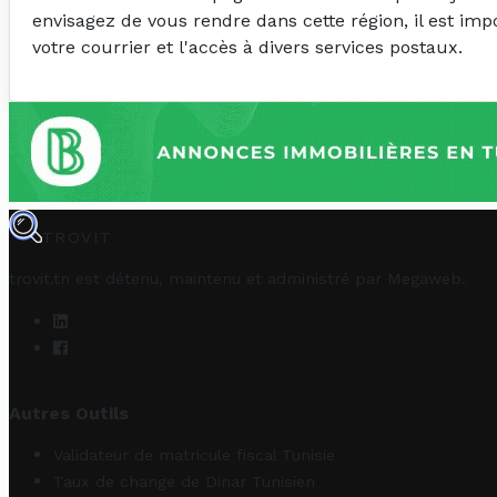
envisagez de vous rendre dans cette région, il est im
votre courrier et l'accès à divers services postaux.
TROVIT
trovit.tn est détenu, maintenu et administré par
Megaweb
.
Autres Outils
Validateur de matricule fiscal Tunisie
Taux de change de Dinar Tunisien