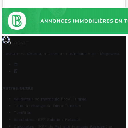
TROVIT
trovit.tn est détenu, maintenu et administré par
Megaweb
.
Autres Outils
Validateur de matricule fiscal Tunisie
Taux de change de Dinar Tunisien
TuniRIBs
Simulateur IRPP Salarié / Retraité
Calculateur IRPP de Retraité Français Résident en