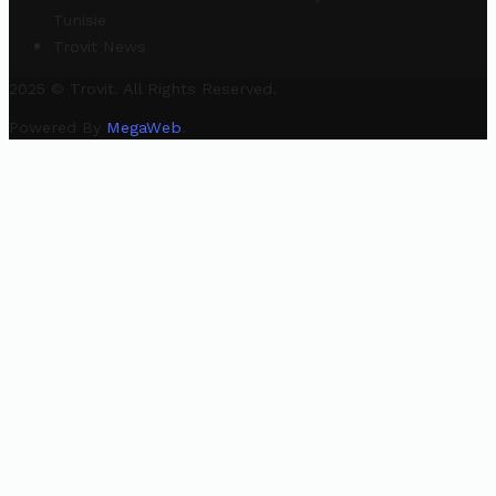
Tunisie
Trovit News
2025 © Trovit. All Rights Reserved.
Powered By
MegaWeb
.