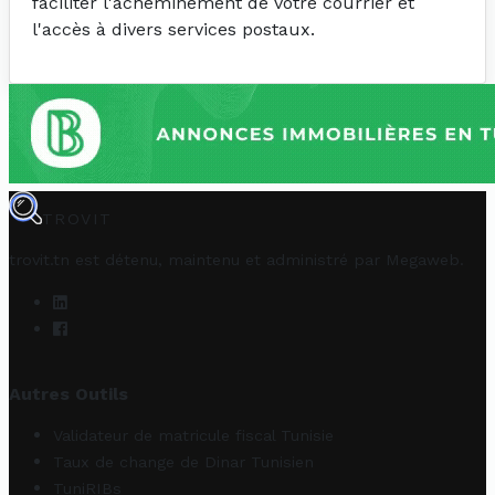
faciliter l'acheminement de votre courrier et
l'accès à divers services postaux.
TROVIT
trovit.tn est détenu, maintenu et administré par
Megaweb
.
Autres Outils
Validateur de matricule fiscal Tunisie
Taux de change de Dinar Tunisien
TuniRIBs