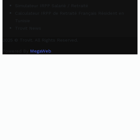
Simulateur IRPP Salarié / Retraité
Calculateur IRPP de Retraité Français Résident en
Tunisie
Trovit News
2025 © Trovit. All Rights Reserved.
Powered By
MegaWeb
.