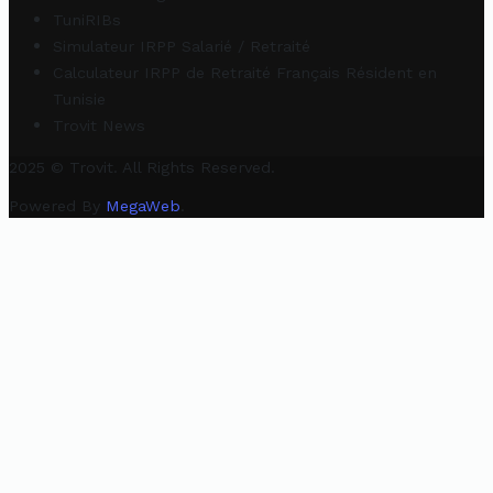
TuniRIBs
Simulateur IRPP Salarié / Retraité
Calculateur IRPP de Retraité Français Résident en
Tunisie
Trovit News
2025 © Trovit. All Rights Reserved.
Powered By
MegaWeb
.