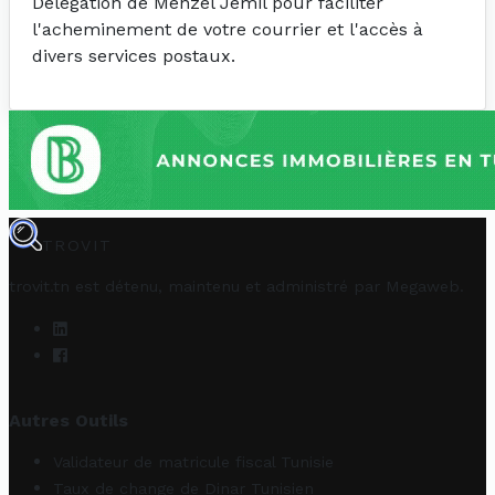
Délégation de Menzel Jemil pour faciliter
l'acheminement de votre courrier et l'accès à
divers services postaux.
TROVIT
trovit.tn est détenu, maintenu et administré par
Megaweb
.
Autres Outils
Validateur de matricule fiscal Tunisie
Taux de change de Dinar Tunisien