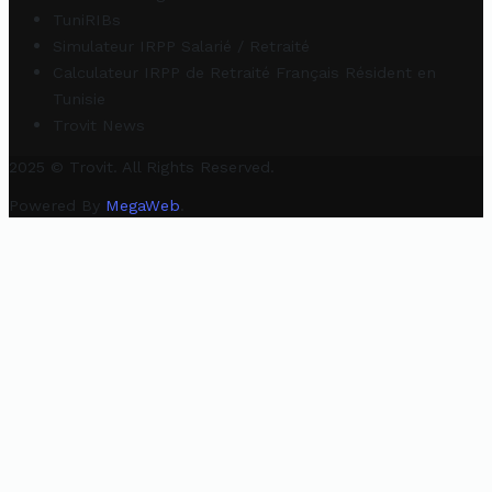
TuniRIBs
Simulateur IRPP Salarié / Retraité
Calculateur IRPP de Retraité Français Résident en
Tunisie
Trovit News
2025 © Trovit. All Rights Reserved.
Powered By
MegaWeb
.