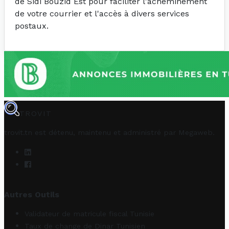
de Sidi Bouzid Est pour faciliter l'acheminement
de votre courrier et l'accès à divers services
postaux.
TROVIT
trovit.tn est détenu, maintenu et administré par
Megaweb
.
Autres Outils
Validateur de matricule fiscal Tunisie
Taux de change de Dinar Tunisien