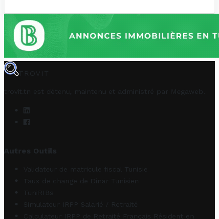
TROVIT
trovit.tn est détenu, maintenu et administré par
Megaweb
.
Autres Outils
Validateur de matricule fiscal Tunisie
Taux de change de Dinar Tunisien
TuniRIBs
Simulateur IRPP Salarié / Retraité
Calculateur IRPP de Retraité Français Résident en