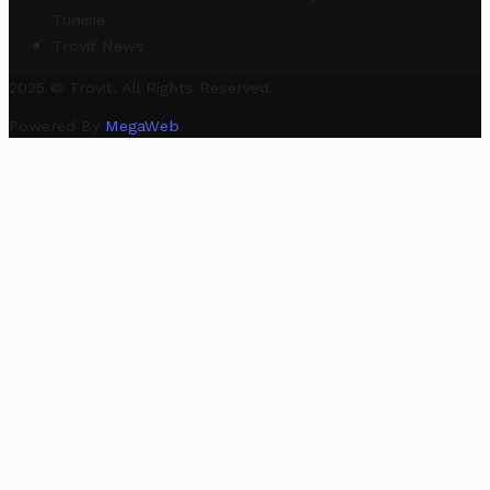
Tunisie
Trovit News
2025 © Trovit. All Rights Reserved.
Powered By
MegaWeb
.