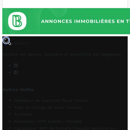
TROVIT
trovit.tn est détenu, maintenu et administré par
Megaweb
.
Autres Outils
Validateur de matricule fiscal Tunisie
Taux de change de Dinar Tunisien
TuniRIBs
Simulateur IRPP Salarié / Retraité
Calculateur IRPP de Retraité Français Résident en