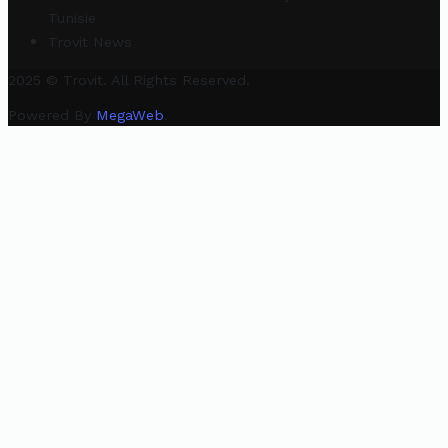
Tunisie
Trovit News
2025 © Trovit. All Rights Reserved.
Powered By
MegaWeb
.