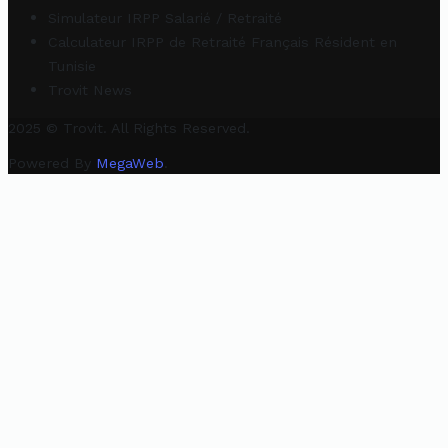
Simulateur IRPP Salarié / Retraité
Calculateur IRPP de Retraité Français Résident en
Tunisie
Trovit News
2025 © Trovit. All Rights Reserved.
Powered By
MegaWeb
.