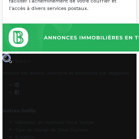
faciliter l'acheminement de votre courrier et
l'accès à divers services postaux.
TROVIT
trovit.tn est détenu, maintenu et administré par
Megaweb
.
Autres Outils
Validateur de matricule fiscal Tunisie
Taux de change de Dinar Tunisien
TuniRIBs