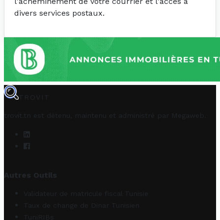
l'acheminement de votre courrier et l'accès à
divers services postaux.
TROVIT
trovit.tn est détenu, maintenu et administré par
Megaweb
.
Autres Outils
Validateur de matricule fiscal Tunisie
Taux de change de Dinar Tunisien
TuniRIBs