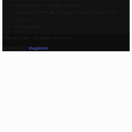
Simulateur IRPP Salarié / Retraité
Calculateur IRPP de Retraité Français Résident en
Tunisie
Trovit News
2025 © Trovit. All Rights Reserved.
Powered By
MegaWeb
.