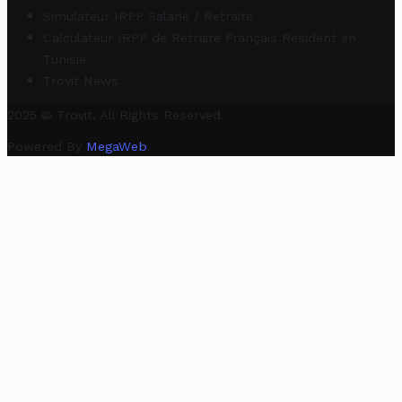
Simulateur IRPP Salarié / Retraité
Calculateur IRPP de Retraité Français Résident en
Tunisie
Trovit News
2025 © Trovit. All Rights Reserved.
Powered By
MegaWeb
.