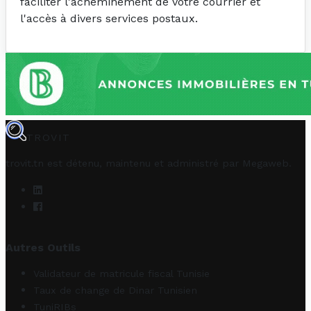
faciliter l'acheminement de votre courrier et
l'accès à divers services postaux.
TROVIT
trovit.tn est détenu, maintenu et administré par
Megaweb
.
Autres Outils
Validateur de matricule fiscal Tunisie
Taux de change de Dinar Tunisien
TuniRIBs