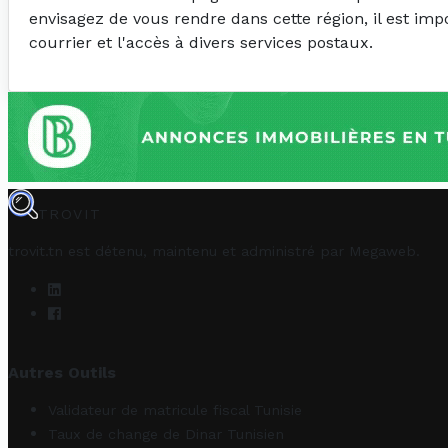
envisagez de vous rendre dans cette région, il est im
courrier et l'accès à divers services postaux.
TROVIT
trovit.tn est détenu, maintenu et administré par
Megaweb
.
Autres Outils
Validateur de matricule fiscal Tunisie
Taux de change de Dinar Tunisien