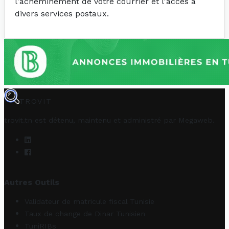
l'acheminement de votre courrier et l'accès à
divers services postaux.
TROVIT
trovit.tn est détenu, maintenu et administré par
Megaweb
.
Autres Outils
Validateur de matricule fiscal Tunisie
Taux de change de Dinar Tunisien
TuniRIBs