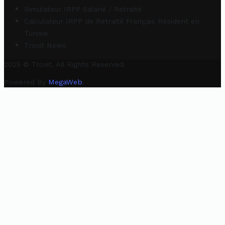
Simulateur IRPP Salarié / Retraité
Calculateur IRPP de Retraité Français Résident en
Tunisie
Trovit News
2025 © Trovit. All Rights Reserved.
Powered By
MegaWeb
.