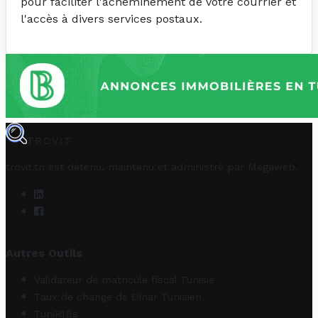
pour faciliter l'acheminement de votre courrier et
l'accès à divers services postaux.
TROVIT
trovit.tn est détenu, maintenu et administré par
Megaweb
.
Autres Outils
Validateur de matricule fiscal Tunisie
Taux de change de Dinar Tunisien
TuniRIBs