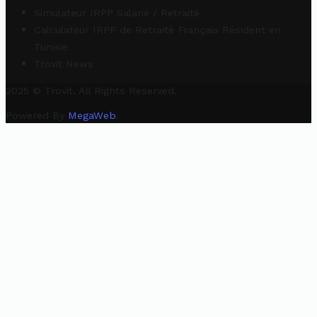
Simulateur IRPP Salarié / Retraité
Calculateur IRPP de Retraité Français Résident en
Tunisie
Trovit News
2025 © Trovit. All Rights Reserved.
Powered By
MegaWeb
.