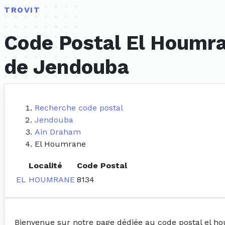
TROVIT
Code Postal El Houmra
de Jendouba
Recherche code postal
Jendouba
Ain Draham
El Houmrane
Localité
Code Postal
EL HOUMRANE
8134
Bienvenue sur notre page dédiée au code postal el h