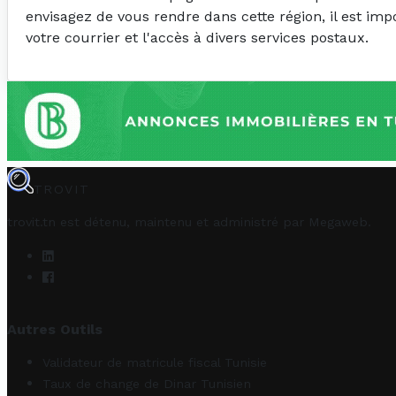
envisagez de vous rendre dans cette région, il est im
votre courrier et l'accès à divers services postaux.
TROVIT
trovit.tn est détenu, maintenu et administré par
Megaweb
.
Autres Outils
Validateur de matricule fiscal Tunisie
Taux de change de Dinar Tunisien