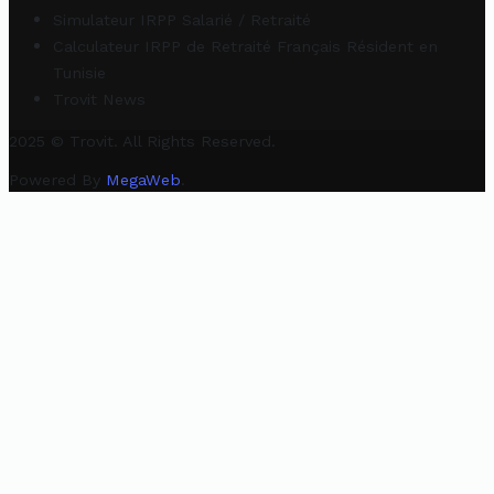
Simulateur IRPP Salarié / Retraité
Calculateur IRPP de Retraité Français Résident en
Tunisie
Trovit News
2025 © Trovit. All Rights Reserved.
Powered By
MegaWeb
.