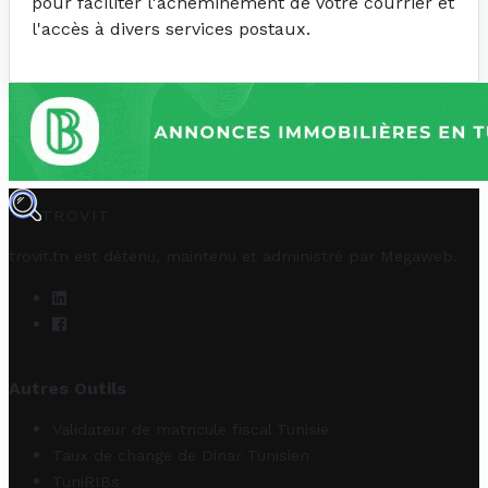
pour faciliter l'acheminement de votre courrier et
l'accès à divers services postaux.
TROVIT
trovit.tn est détenu, maintenu et administré par
Megaweb
.
Autres Outils
Validateur de matricule fiscal Tunisie
Taux de change de Dinar Tunisien
TuniRIBs