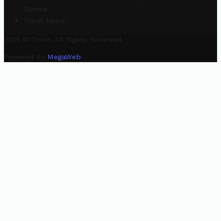
Tunisie
Trovit News
2025 © Trovit. All Rights Reserved.
Powered By
MegaWeb
.