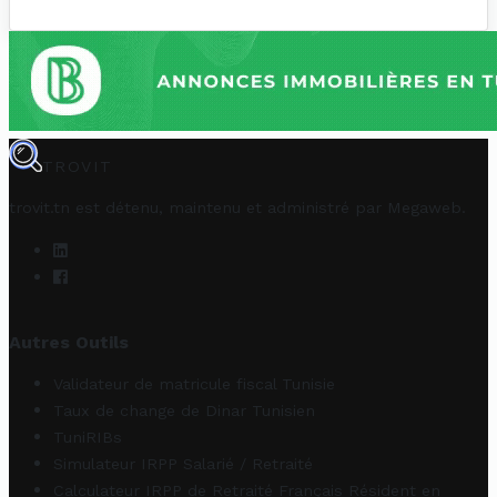
TROVIT
trovit.tn est détenu, maintenu et administré par
Megaweb
.
Autres Outils
Validateur de matricule fiscal Tunisie
Taux de change de Dinar Tunisien
TuniRIBs
Simulateur IRPP Salarié / Retraité
Calculateur IRPP de Retraité Français Résident en