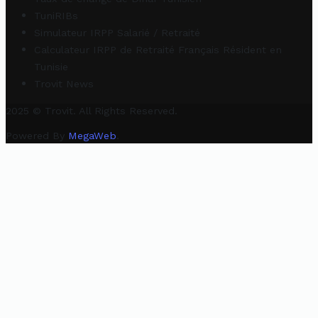
TuniRIBs
Simulateur IRPP Salarié / Retraité
Calculateur IRPP de Retraité Français Résident en
Tunisie
Trovit News
2025 © Trovit. All Rights Reserved.
Powered By
MegaWeb
.