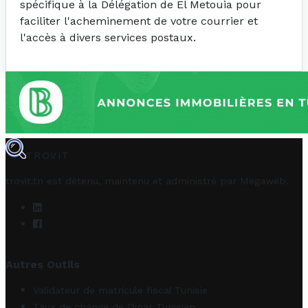
spécifique à la Délégation de El Metouia pour
faciliter l'acheminement de votre courrier et
l'accès à divers services postaux.
TROVIT
trovit.tn est détenu, maintenu et administré par
Megaweb
.
Autres Outils
Validateur de matricule fiscal Tunisie
Taux de change de Dinar Tunisien