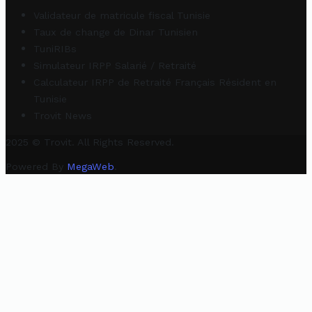
Validateur de matricule fiscal Tunisie
Taux de change de Dinar Tunisien
TuniRIBs
Simulateur IRPP Salarié / Retraité
Calculateur IRPP de Retraité Français Résident en
Tunisie
Trovit News
2025 © Trovit. All Rights Reserved.
Powered By
MegaWeb
.