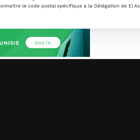
connaître le code postal spécifique à la Délégation de El A