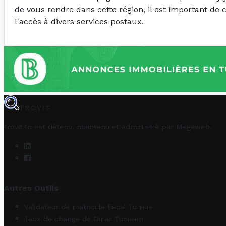
de vous rendre dans cette région, il est important de 
l'accès à divers services postaux.
TROVIT
trovit.tn est détenu, maintenu et administré par
Megaweb
.
Autres Outils
Validateur de matricule fiscal Tunisie
Taux de change de Dinar Tunisien