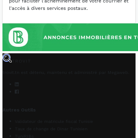
pour faciliter l'acheminement de votre courrier et
l'accès à divers services postaux.
TROVIT
trovit.tn est détenu, maintenu et administré par
Megaweb
.
Autres Outils
Validateur de matricule fiscal Tunisie
Taux de change de Dinar Tunisien
TuniRIBs