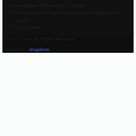
Simulateur IRPP Salarié / Retraité
Calculateur IRPP de Retraité Français Résident en
Tunisie
Trovit News
2025 © Trovit. All Rights Reserved.
Powered By
MegaWeb
.