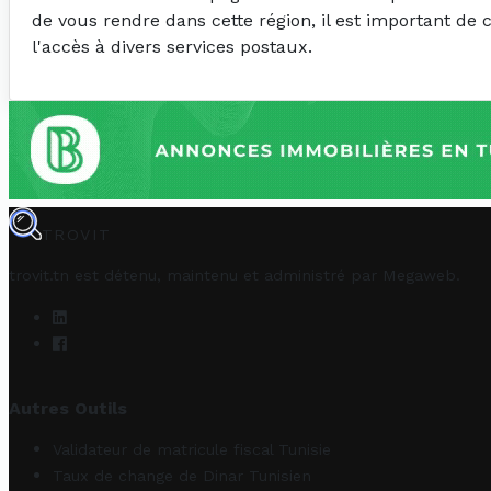
de vous rendre dans cette région, il est important de 
l'accès à divers services postaux.
TROVIT
trovit.tn est détenu, maintenu et administré par
Megaweb
.
Autres Outils
Validateur de matricule fiscal Tunisie
Taux de change de Dinar Tunisien