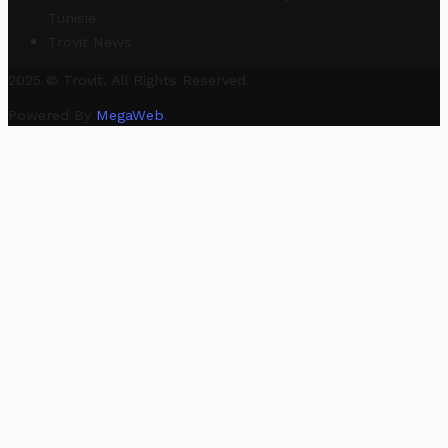
Tunisie
Trovit News
2025 © Trovit. All Rights Reserved.
Powered By
MegaWeb
.