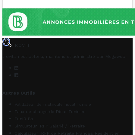
TROVIT
trovit.tn est détenu, maintenu et administré par
Megaweb
.
Autres Outils
Validateur de matricule fiscal Tunisie
Taux de change de Dinar Tunisien
TuniRIBs
Simulateur IRPP Salarié / Retraité
Calculateur IRPP de Retraité Français Résident en