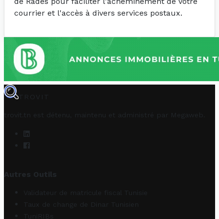
de Rades pour faciliter l'acheminement de votre
courrier et l'accès à divers services postaux.
TROVIT
trovit.tn est détenu, maintenu et administré par
Megaweb
.
Autres Outils
Validateur de matricule fiscal Tunisie
Taux de change de Dinar Tunisien
TuniRIBs