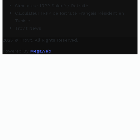
Simulateur IRPP Salarié / Retraité
Calculateur IRPP de Retraité Français Résident en
Tunisie
Trovit News
2025 © Trovit. All Rights Reserved.
Powered By
MegaWeb
.