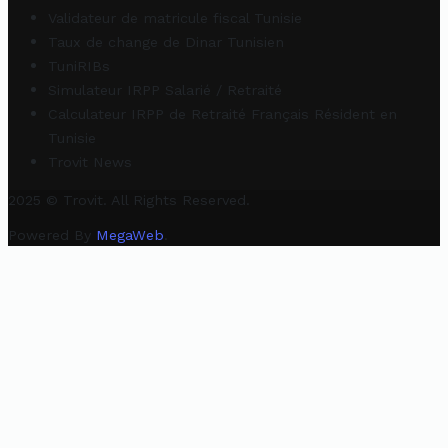
Validateur de matricule fiscal Tunisie
Taux de change de Dinar Tunisien
TuniRIBs
Simulateur IRPP Salarié / Retraité
Calculateur IRPP de Retraité Français Résident en
Tunisie
Trovit News
2025 © Trovit. All Rights Reserved.
Powered By
MegaWeb
.