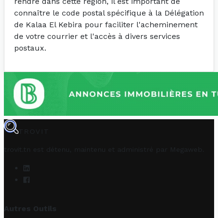
rendre dans cette région, il est important de
connaître le code postal spécifique à la Délégation
de Kalaa El Kebira pour faciliter l'acheminement
de votre courrier et l'accès à divers services
postaux.
TROVIT
trovit.tn est détenu, maintenu et administré par
Megaweb
.
Autres Outils