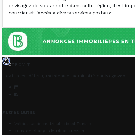
envisagez de vous rendre dans cette région, il est imp
courrier et l'accès à divers services postaux.
TROVIT
trovit.tn est détenu, maintenu et administré par
Megaweb
.
Autres Outils
Validateur de matricule fiscal Tunisie
Taux de change de Dinar Tunisien