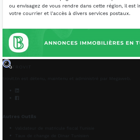
ou envisagez de vous rendre dans cette région, il est 
votre courrier et l'accès à divers services postaux.
TROVIT
trovit.tn est détenu, maintenu et administré par
Megaweb
.
Autres Outils
Validateur de matricule fiscal Tunisie
Taux de change de Dinar Tunisien