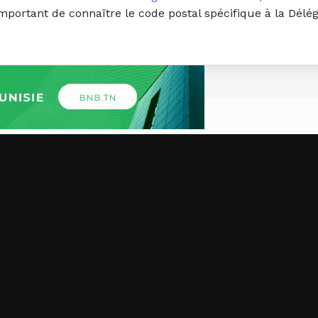
important de connaître le code postal spécifique à la Délé