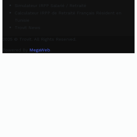
Simulateur IRPP Salarié / Retraité
Calculateur IRPP de Retraité Français Résident en
Tunisie
Trovit News
2025 © Trovit. All Rights Reserved.
Powered By
MegaWeb
.