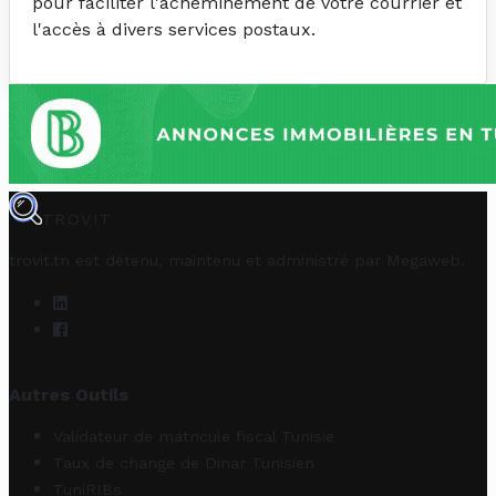
pour faciliter l'acheminement de votre courrier et
l'accès à divers services postaux.
TROVIT
trovit.tn est détenu, maintenu et administré par
Megaweb
.
Autres Outils
Validateur de matricule fiscal Tunisie
Taux de change de Dinar Tunisien
TuniRIBs