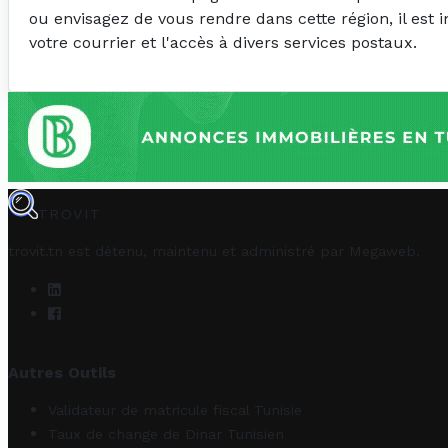
ou envisagez de vous rendre dans cette région, il est 
votre courrier et l'accès à divers services postaux.
TROVIT
trovit.tn est détenu, maintenu et administré par
Megaweb
.
Autres Outils
Validateur de matricule fiscal Tunisie
Taux de change de Dinar Tunisien