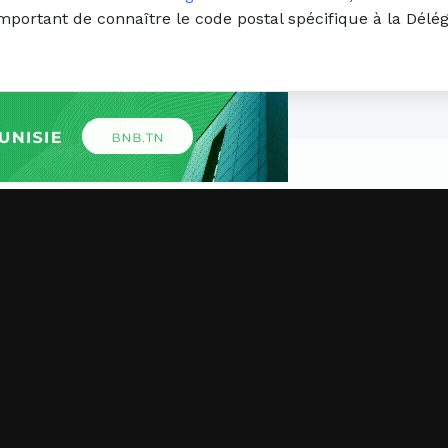
important de connaître le code postal spécifique à la Délé