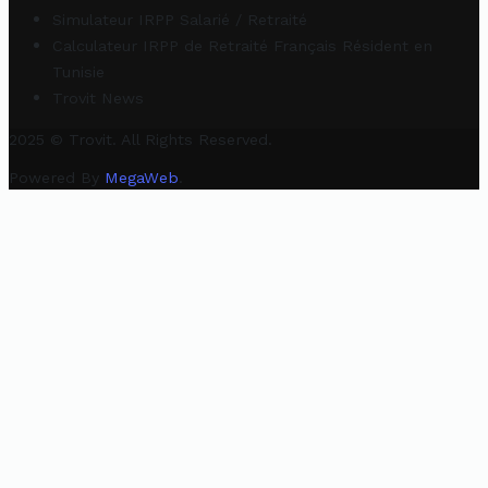
Simulateur IRPP Salarié / Retraité
Calculateur IRPP de Retraité Français Résident en
Tunisie
Trovit News
2025 © Trovit. All Rights Reserved.
Powered By
MegaWeb
.