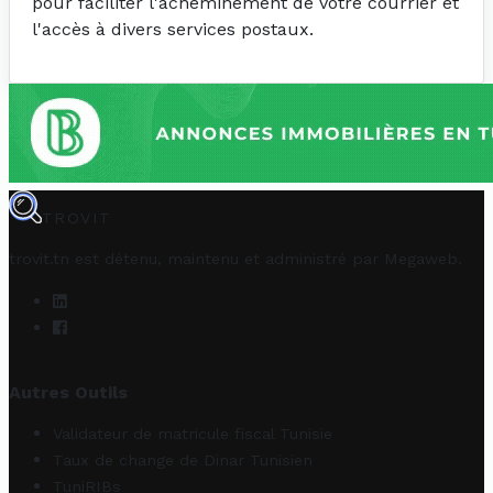
pour faciliter l'acheminement de votre courrier et
l'accès à divers services postaux.
TROVIT
trovit.tn est détenu, maintenu et administré par
Megaweb
.
Autres Outils
Validateur de matricule fiscal Tunisie
Taux de change de Dinar Tunisien
TuniRIBs