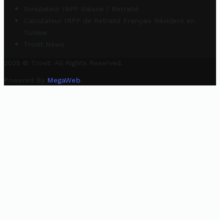
Simulateur IRPP Salarié / Retraité
Calculateur IRPP de Retraité Français Résident en
Tunisie
Trovit News
2025 © Trovit. All Rights Reserved.
Powered By
MegaWeb
.