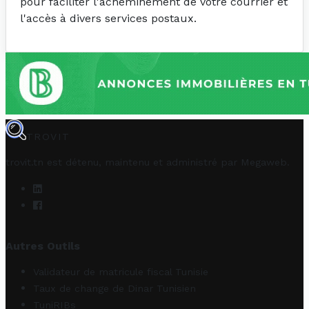
pour faciliter l'acheminement de votre courrier et
l'accès à divers services postaux.
TROVIT
trovit.tn est détenu, maintenu et administré par
Megaweb
.
Autres Outils
Validateur de matricule fiscal Tunisie
Taux de change de Dinar Tunisien
TuniRIBs