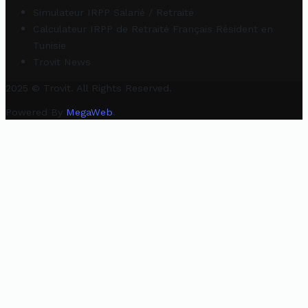
Simulateur IRPP Salarié / Retraité
Calculateur IRPP de Retraité Français Résident en
Tunisie
Trovit News
2025 © Trovit. All Rights Reserved.
Powered By
MegaWeb
.