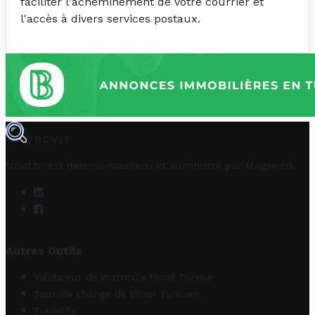
faciliter l'acheminement de votre courrier et
l'accès à divers services postaux.
TROVIT
trovit.tn est détenu, maintenu et administré par
Megaweb
.
Autres Outils
Validateur de matricule fiscal Tunisie
Taux de change de Dinar Tunisien
TuniRIBs