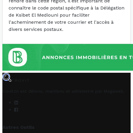
rendre dans cette région, il est important de
connaître le code postal spécifique à la Délégation
de Ksibet El Mediouni pour faciliter
l'acheminement de votre courrier et l'accès à
divers services postaux.
TROVIT
trovit.tn est détenu, maintenu et administré par
Megaweb
.
Autres Outils