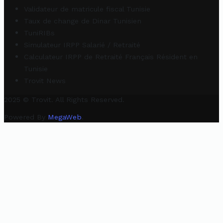
Validateur de matricule fiscal Tunisie
Taux de change de Dinar Tunisien
TuniRIBs
Simulateur IRPP Salarié / Retraité
Calculateur IRPP de Retraité Français Résident en
Tunisie
Trovit News
2025 © Trovit. All Rights Reserved.
Powered By
MegaWeb
.