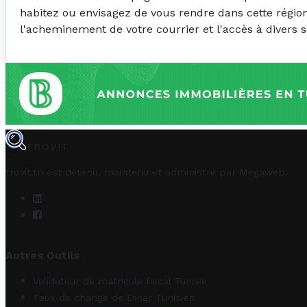
habitez ou envisagez de vous rendre dans cette région, 
l'acheminement de votre courrier et l'accès à divers s
TROVIT
trovit.tn est détenu, maintenu et administré par
Megaweb
.
Autres Outils
Validateur de matricule fiscal Tunisie
Taux de change de Dinar Tunisien