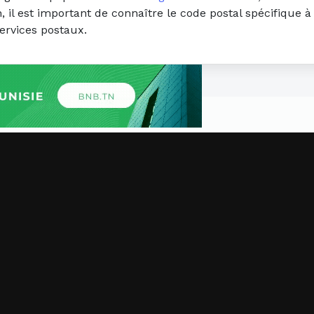
il est important de connaître le code postal spécifique à l
ervices postaux.