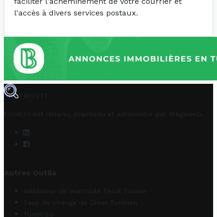
faciliter l'acheminement de votre courrier et
l'accès à divers services postaux.
TROVIT
trovit.tn est détenu, maintenu et administré par
Megaweb
.
Autres Outils
Validateur de matricule fiscal Tunisie
Taux de change de Dinar Tunisien
TuniRIBs