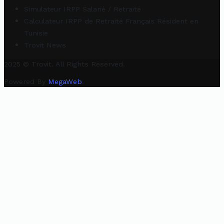
Simulateur IRPP Salarié / Retraité
Calculateur IRPP de Retraité Français Résident en
Tunisie
Trovit News
2025 © Trovit. All Rights Reserved.
Powered By
MegaWeb
.