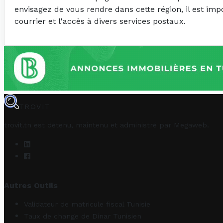
envisagez de vous rendre dans cette région, il est imp
courrier et l'accès à divers services postaux.
TROVIT
trovit.tn est détenu, maintenu et administré par
Megaweb
.
Autres Outils
Validateur de matricule fiscal Tunisie
Taux de change de Dinar Tunisien