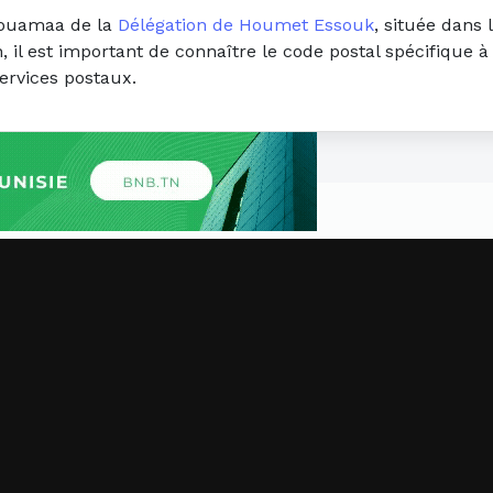
 jouamaa de la
Délégation de Houmet Essouk
, située dans 
, il est important de connaître le code postal spécifique 
ervices postaux.