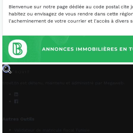
Bienvenue sur notre page dédiée au code postal cite
habitez ou envisagez de vous rendre dans cette région
l'acheminement de votre courrier et l'accès à divers s
TROVIT
trovit.tn est détenu, maintenu et administré par
Megaweb
.
Autres Outils
Validateur de matricule fiscal Tunisie