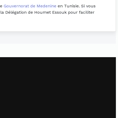
le
Gouvernorat de Medenine
en Tunisie. Si vous
à la Délégation de Houmet Essouk pour faciliter