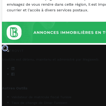
envisagez de vous rendre dans cette région, il est imp
courrier et l'accès à divers services postaux.
TROVIT
trovit.tn est détenu, maintenu et administré par
Megaweb
.
Autres Outils
Validateur de matricule fiscal Tunisie
Taux de change de Dinar Tunisien