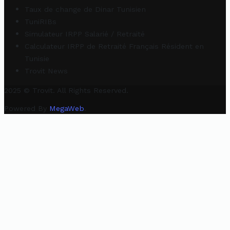
Taux de change de Dinar Tunisien
TuniRIBs
Simulateur IRPP Salarié / Retraité
Calculateur IRPP de Retraité Français Résident en
Tunisie
Trovit News
2025 © Trovit. All Rights Reserved.
Powered By
MegaWeb
.