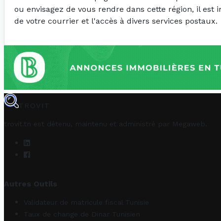
ou envisagez de vous rendre dans cette région, il est
de votre courrier et l'accès à divers services postaux.
TROVIT
trovit.tn est détenu, maintenu et administré par
Megaweb
.
Autres Outils
Validateur de matricule fiscal Tunisie
Taux de change de Dinar Tunisien