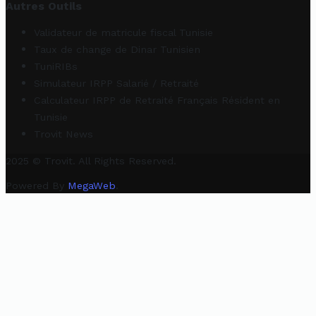
Autres Outils
Validateur de matricule fiscal Tunisie
Taux de change de Dinar Tunisien
TuniRIBs
Simulateur IRPP Salarié / Retraité
Calculateur IRPP de Retraité Français Résident en
Tunisie
Trovit News
2025 © Trovit. All Rights Reserved.
Powered By
MegaWeb
.