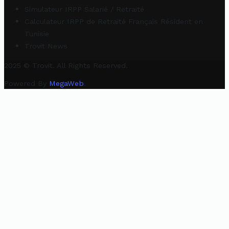
Simulateur IRPP Salarié / Retraité
Calculateur IRPP de Retraité Français Résident en
Tunisie
Trovit News
2025 © Trovit. All Rights Reserved.
Powered By
MegaWeb
.