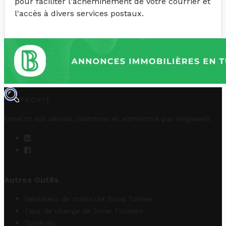
pour faciliter l'acheminement de votre courrier et
l'accès à divers services postaux.
TROVIT
trovit.tn est détenu, maintenu et administré par
Megaweb
.
Autres Outils
Validateur de matricule fiscal Tunisie
Taux de change de Dinar Tunisien
TuniRIBs