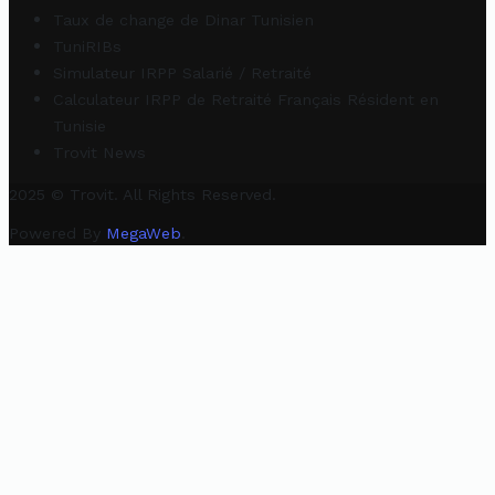
Taux de change de Dinar Tunisien
TuniRIBs
Simulateur IRPP Salarié / Retraité
Calculateur IRPP de Retraité Français Résident en
Tunisie
Trovit News
2025 © Trovit. All Rights Reserved.
Powered By
MegaWeb
.