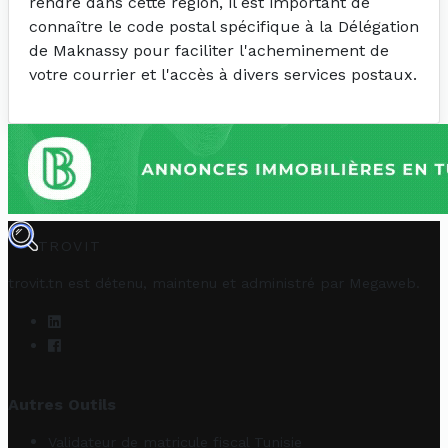
rendre dans cette région, il est important de
connaître le code postal spécifique à la Délégation
de Maknassy pour faciliter l'acheminement de
votre courrier et l'accès à divers services postaux.
TROVIT
trovit.tn est détenu, maintenu et administré par
Megaweb
.
Autres Outils
Validateur de matricule fiscal Tunisie