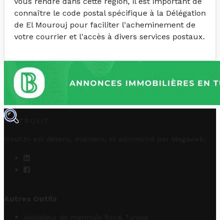
vous rendre dans cette région, il est important de
connaître le code postal spécifique à la Délégation
de El Mourouj pour faciliter l'acheminement de
votre courrier et l'accès à divers services postaux.
TROVIT
trovit.tn est détenu, maintenu et administré par
Megaweb
.
Autres Outils
Validateur de matricule fiscal Tunisie