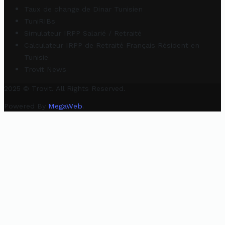
Taux de change de Dinar Tunisien
TuniRIBs
Simulateur IRPP Salarié / Retraité
Calculateur IRPP de Retraité Français Résident en
Tunisie
Trovit News
2025 © Trovit. All Rights Reserved.
Powered By
MegaWeb
.